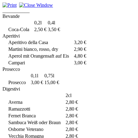
___________
Bevande
0,2l
0,4l
Coca-Cola
2,50 €
3,50 €
Aperitivi
Aperitivo della Casa
3,20 €
Martini bianco, rosso, dry
2,90 €
Aperol mit Orangensaft auf Eis
4,80 €
Campari
3,00 €
Prosecco
0,1l
0,75l
Prosecco
3,00 €
15,00 €
Digestivi
2cl
Averna
2,80 €
Ramazzotti
2,80 €
Fernet Branca
2,80 €
Sambuca Weiß oder Braun
2,80 €
Osborne Veterano
2,80 €
Vecchia Romagna
2,80 €