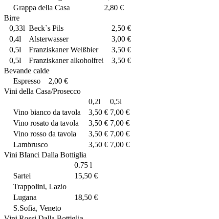
Grappa della Casa
2,80 €
Birre
0,33l
Beck`s Pils
2,50 €
0,4l
Alsterwasser
3,00 €
0,5l
Franziskaner Weißbier
3,50 €
0,5l
Franziskaner alkoholfrei
3,50 €
Bevande calde
Espresso
2,00 €
Vini della Casa/Prosecco
0,2l
0,5l
Vino bianco da tavola
3,50 €
7,00 €
Vino rosato da tavola
3,50 €
7,00 €
Vino rosso da tavola
3,50 €
7,00 €
Lambrusco
3,50 €
7,00 €
Vini BIanci Dalla Bottiglia
0.75 l
Sartei
15,50 €
Trappolini, Lazio
Lugana
18,50 €
S.Sofia, Veneto
Vini Rossi Dalla Bottiglia